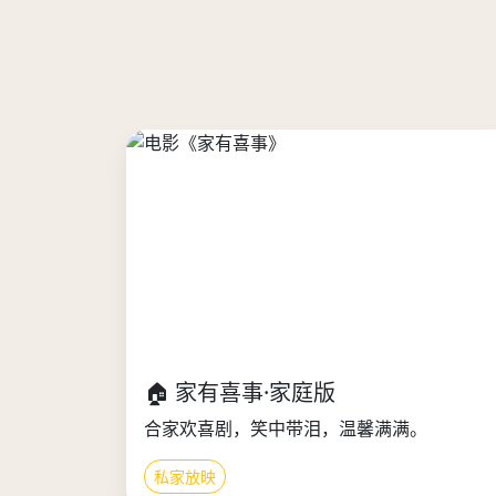
🏠 家有喜事·家庭版
合家欢喜剧，笑中带泪，温馨满满。
私家放映