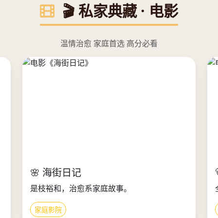
🎬 私家典藏 · 电影
温情治愈 家庭首选 高分必看
🌸 海街日记
是枝裕和，治愈系家庭故事。
家庭影院