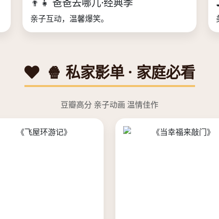
👨‍👧 爸爸去哪儿·经典季
亲子互动，温馨爆笑。
🍿 私家影单 · 家庭必看
豆瓣高分 亲子动画 温情佳作