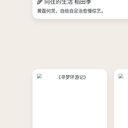
🌾 向往的生活 稻田季
黄磊何炅，自给自足治愈慢综艺。