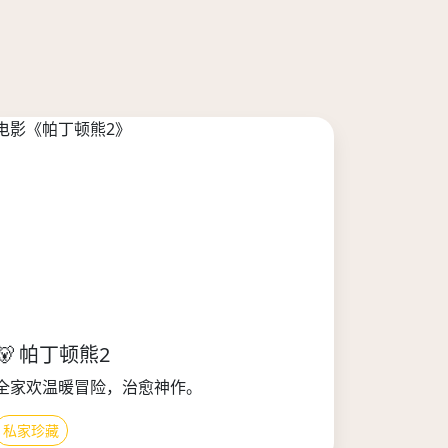
🐻 帕丁顿熊2
全家欢温暖冒险，治愈神作。
私家珍藏